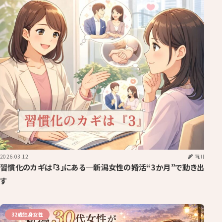
2026.03.12
南川
習慣化のカギは「3」にある─新潟女性の婚活“3か月”で動き出
す
32歳独身女性