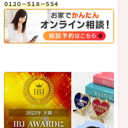
０１２０－５１８－５５４