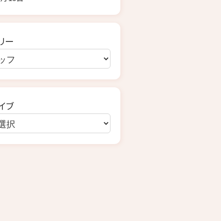
リー
イブ