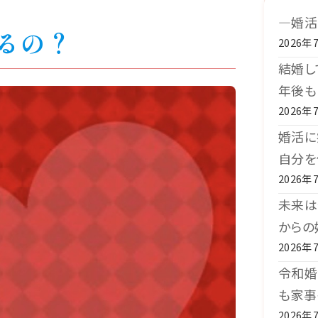
―婚活
るの？
2026年
結婚し
年後も
2026年
婚活に
自分を
2026年
未来は
からの
2026年
令和婚
も家事
2026年