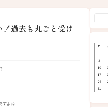
検索
い！過去も丸ごと受け
月
3
10
？
17
24
31
ですよね