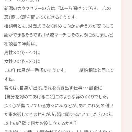
新潟のカウウセラーの方は、『ほーら開けてごらん 心の
扉』優しく話を聞いてくださるそうです。
相談者とも、対面式でなく斜めに向かい合う方が安心して
話ができるそうです。（早速マーチもそのように致しました）
相談者の年齢は、
男性３０代～４０代
女性２０代～３０代
この年代層が一番多いそうです。 結婚相談と同じで
すね。
答えは、自身が出す。それを導き出す仕事・・・最後に
【自分を認めてあげること】このような締めくくりでした。
深く心が傷ついている方々に私などが、あれこれ気の利い
た事お話しできませんが、結婚に関することでしたら２０年
以上の経験で何かお役に立てるかも？
その前に、お話しを聞かせてください。人に話すだけで少し