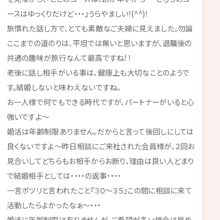
ースはゆっくりだけど・・・』うらやましい!(^^)!
旅慣れた話し方で、とても素敵なご夫婦に見えました。勿論
ここまでの道のりは、平坦では無いと思いますが、退職後の
共通の趣味が旅行なんて最高ですね！！
老後に話し相手がいる事は、健康上も大切なことのようで
す。結婚しないと味わえないですね。
お一人様で何でもできる時代ですが、パートナーがいると心
強いですよ～
婚活は年齢制限ありません。だからと言って後回しにしては
良くないですよ～昨日相談にご来社された会員様が、２回お
見合いしてどちらもお相手からお断り、理由は良い人どまり
で結婚相手としては・・・・の返事・・・・
一言ポツリと言われたこと『３０～３５』この間に相談に来て
活動したらよかったなぁ～・・・
婚活に年齢制限は有りませんが、ご希望が多い場合は早め