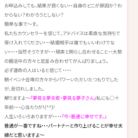
お申込みしても、結果が良くない・・自身のどこが原因か？わ
からない？わかろうとしない？
簡単な事で～す。
私たちカウンセラーを信じて、アドバイスは素直な気持ちで
受け入れてください・・・結婚相手は誰でもいいわけでな
い・・・・当然そうですが・・・現実と照らし合わせること・・大勢
の婚活中の方々と足並み合わせてがんばりましょう。
必ず運命の人はいると信じて・・・・
朝イベント会場の方々からパワーいただいたつもりでした
が、息切れしました。
解りますよ～
『夢見る夢夫君・夢見る夢子さん』
私にも○十
年前・・・心当たりが!(^^)!
人生いろいろありますが・・・・
『今・普通に幸せです。』
普通が一番ですね・・・パートナーと作り上げることが幸せ夫
婦だと思いますよ～