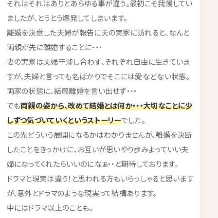
それはそれはありとあらゆる事が違う。最初こそ我慢してい
ましたが、とうとう爆発してしまいます。
離婚を決意した夫婦が報告に夫の実家に訪れると、なんと
両親が先に離婚することに・・・
妻の実家は夫婦干渉し合わず、それぞれ自由に生きていま
すが、夫婦と言っても名ばかりでそこには愛などない状態。
両家の状態に、結局離婚を言い出せず・・・
でも
両親の姿から、改めて結婚とは何か・・・大切なことに少
しずつ気づいていくというストーリー
でした。
この先どういう展開になるかはわかりませんが、離婚を決断
したことをきっかけに、お互いが思いやり歩みよっていい夫
婦になってくれたらいいのになぁ・・と期待しております。
ドラマと現実は違う！と思われる方もいらっしゃると思います
が、意外とドラマのような現実って結構あります。
中にはドラマ以上のことも。