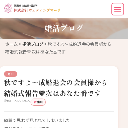
婚活ブログ
ホーム
>
婚活ブログ
> 秋ですよ～成婚退会の会員様から
結婚式報告💛次はあなた番です
南川
秋ですよ～成婚退会の会員様から
結婚式報告💛次はあなた番です
投稿日: 2022.09.22
南川
綺麗で思わず見とれてしまいました