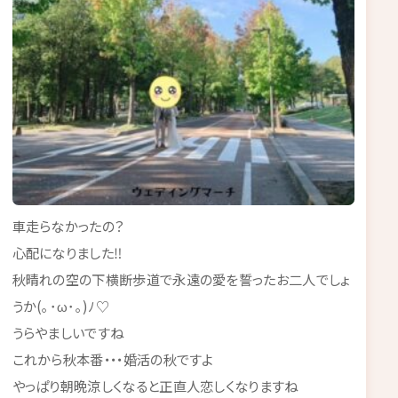
車走らなかったの？
心配になりました‼️
秋晴れの空の下横断歩道で永遠の愛を誓ったお二人でしょ
うか(｡･ω･｡)ﾉ♡
うらやましいですね
これから秋本番・・・婚活の秋ですよ
やっぱり朝晩涼しくなると正直人恋しくなりますね