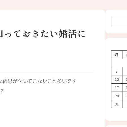
検索
知っておきたい婚活に
月
3
10
な結果が付いてこないこと多いです
17
？
24
31