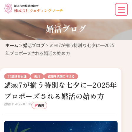
婚活ブログ
ホーム
>
婚活ブログ
> 🌌￼7が揃う特別な七夕に─2025
年プロポーズされる婚活の始め方
32歳独身女性
南川
結婚を真剣に考える
🌌￼7が揃う特別な七夕に─2025年
プロポーズされる婚活の始め方
投稿日: 2025.07.06
南川