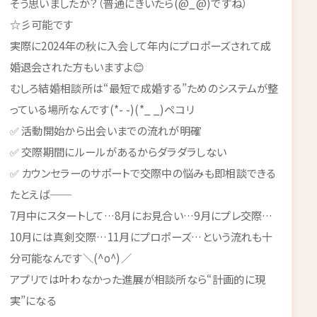
そう思いましたか？（普通にきいたら(@_@)ですね）
☆彡可能です
実際に2024年の秋に入会して年内にプロポーズされて成
婚退会された方もいますよ😊
むしろ結婚相談所は“最短で成婚する”ためのシステムが整
っている場所なんです(*- -)(*_ _)ペコリ
✅ 活動開始から出会いまでの流れが明確
✅ 交際期間にルールがあるからダラダラしない
✅ カウンセラーのサポートで交際中の悩みも即相談できる
たとえば──
7月中にスタートして…8月にお見合い…9月にプレ交際…
10月には真剣交際…11月にプロポーズ…という流れも十
分可能なんです＼(^o^)／
アプリでは叶わなかった進展が相談所なら“計画的に現
実”になる