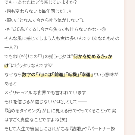
でも…あなたはどう感じていますか？
・何も変わらないよ毎年同じだし💧
・願いごとなんて今さら叶う気がしない⤵
・もう30過ぎてるし今さら焦っても仕方ないかな…😢
そんな風に感じてしまう人も実は多いんです（あなたもその
一人？）
でもね!(^^)!この『7』の揃う七夕は“
何かを始めるきっか
け
”にピッタリなんです💡
なぜなら
数字の『7』には『前進』『転機』『幸運』
という意味が
あると
スピリチュアルな世界でも言われています
それを信じるか信じないかは別として──
『始めるタイミング』が目に見える形でやってくることって実
はすごく貴重なことですよね(笑)
そして人生で後回しにされがちな『結婚』や『パートナー探