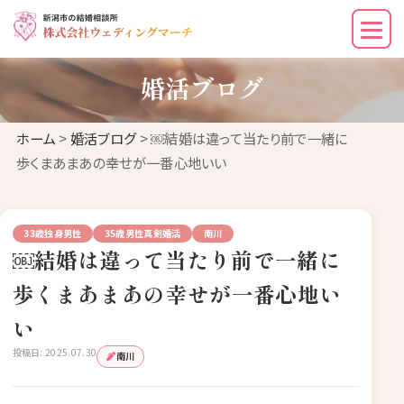
婚活ブログ
ホーム
>
婚活ブログ
> ￼結婚は違って当たり前で一緒に
歩くまあまあの幸せが一番心地いい
33歳独身男性
35歳男性真剣婚活
南川
￼結婚は違って当たり前で一緒に
歩くまあまあの幸せが一番心地い
い
投稿日: 2025.07.30
南川