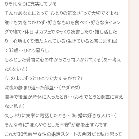
りそれなりに充実している──
そんなあなたにとって“ひとりの気楽さ”って大切ですよね
誰にも気をつかわず・好きなものを食べて・好きなタイミン
グで寝て・休日はカフェでゆっくり読書したり・推し活した
り…心地よくて満たされている（生きていると感じますね）
で32歳…ひとり暮らし
もふとした瞬間に心の中からこう問いかけてくる（あ～考え
たくない💧）
『このままずっとひとりで大丈夫かな？』
深夜の静まり返った部屋…（ヤダヤダ）
職場で後輩が産休に入ったとき…（おめでとうと素直に言え
ない私💧）
久しぶりに実家に電話したとき…（結婚は好きな人は…）
そんな時に“ぼんやりとした不安”が顔を出すんです
これが30代前半女性の婚活スタートの合図だと私は思って