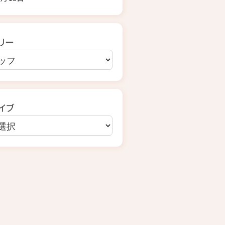
リー
イブ