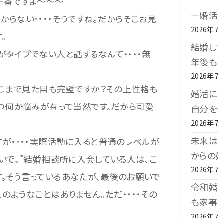
一番ですよ～～～
―婚活
らない・・・・そうですね。だからそこお見
2026年
。
結婚し
タイプでない人と話するなんて・・・・無
年後も
2026年
そこまで見た目も完璧ですか？その上性格も
婚活に
二つ何か悩みが有って当然です。だから可愛
自分を
2026年
未来は
すが・・・・実際活動に入ると普通のレベルが
からの
いで、『結婚相談所に入会している人は、こ
2026年
。そう言っているあなたが、最後のお願いで
令和婚
このようなことはありません。ただ・・・・その
も家事
2026年