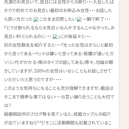
先週のお見合いで、翌日には女性からお断り・・・入会したば
かりで初めてのお見合い最初のお申込み女性・・・お話した
ら良い方だった
このまま交際したい
一瞬で終了・・・
『どうせ断られるならお見合いなんかするんじゃなかった。お
見合い料とられるのに・・・
』この後延々と・・・
別の女性数名を紹介すると・・・『太った女性はきらいと最初
から言ってある・ペットは嫌いと言ってある・距離が遠いとガ
ソリン代がかかる・顔のタイプの話してある』等々、勿論お聞
きしていますが、100％の女性はいないこともお話しさせて
いただいたと思うのですが・・・・
このような気持ちになることも充分理解できますが、婚活は
そこまで簡単な事ではない・・・お互い譲り合うことも大切で
は？
結婚相談所のブログ等を見ていると、成婚カップルの紹介
が出ていますね!(^^)!そこに活動期間も記載されているこ