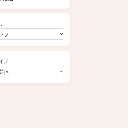
リー
イブ