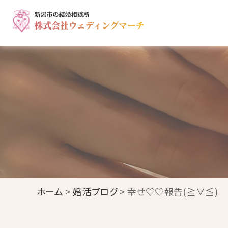
ホーム
>
婚活ブログ
> 幸せ♡♡報告(≧∀≦)