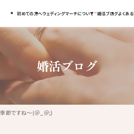
初めての方へ
ウェディングマーチについて
婚活ブログ
よくある
婚活ブログ
季節ですね～(＠_＠;)