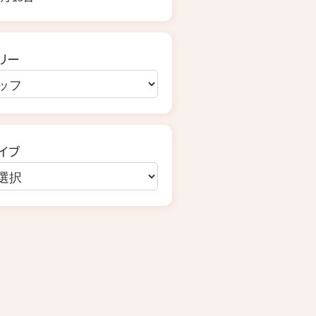
リー
イブ