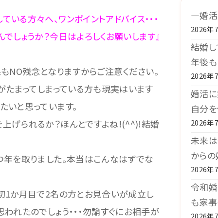
―婚活
いる方々へ、ワンポイントアドバイス・・・
2026年
んでしょうか？今日はよろしくお願いします』
結婚し
年後も
もNO残念となりますからご注意ください。
2026年
スがたまってしまっている方も現実はいます
婚活に
たいと思っています。
自分を
げられるか？ほんとですよね!(^^)!結婚
2026年
未来は
からの
つ年を取りました。本当はこんなはずでな
2026年
令和婚
初1か月目で2名の方とお見合いが成立し
も家事
思われたのでしょう・・・勿論すぐにお相手が
2026年