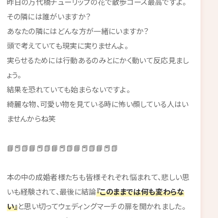
昨日の万代橋チューリップの花で散歩コース最高ですよ。
その隣には誰がいますか？
あなたの隣にはどんな方が一緒にいますか？
頭で考えていても現実に実りませんよ。
実らせるためには行動あるのみとにかく動いて反応見まし
ょう。
結果を恐れていても始まらないですよ。
綺麗な物、可愛い物を見ている時に怖い顔している人はい
ませんからね笑
📘📕📗📘📕📗📘📕📗📘📕📗📘📕📗
本の中の成婚者様たちも皆様それぞれ悩まれて、悲しい思
いも経験されて、最後に結論
『このままでは何も変わらな
い』
と思い切ってウェディングマーチの扉を開かれました。