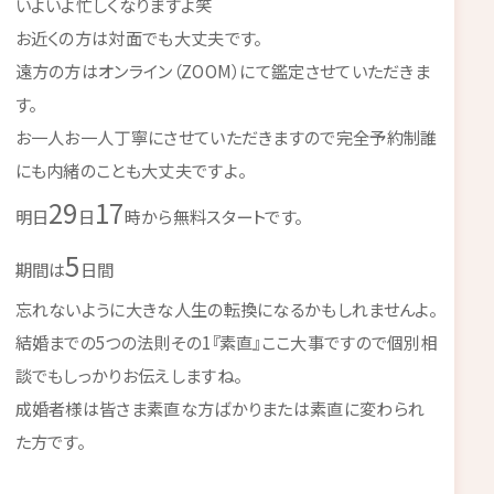
いよいよ忙しくなりますよ笑
お近くの方は対面でも大丈夫です。
遠方の方はオンライン（ZOOM）にて鑑定させていただきま
す。
お一人お一人丁寧にさせていただきますので完全予約制誰
にも内緒のことも大丈夫ですよ。
29
17
明日
日
時から無料スタートです。
5
期間は
日間
忘れないように大きな人生の転換になるかもしれませんよ。
結婚までの5つの法則その1『素直』ここ大事ですので個別相
談でもしっかりお伝えしますね。
成婚者様は皆さま素直な方ばかりまたは素直に変わられ
た方です。