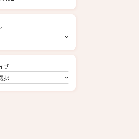
リー
イブ