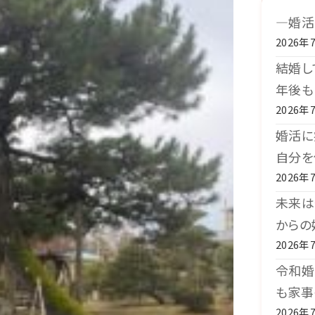
―婚活
2026年
結婚し
年後も
2026年
婚活に
自分を
2026年
未来は
からの
2026年
令和婚
も家事
2026年