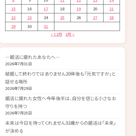
15
16
17
18
19
20
21
22
23
24
25
26
27
28
29
30
31
« 12月
2月 »
―婚活に疲れたあなたへ―
2026年7月31日
結婚して終わりではありません――20年後も「元気ですか」と
話せる場所
2026年7月29日
婚活に疲れた女性へ――今年後半は、自分を信じる小さなお
守りを持つ
2026年7月25日
未来は今日を待ってくれません――32歳からの婚活は「未来」
が決める