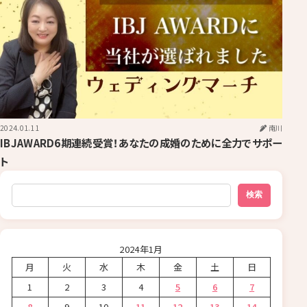
2024.01.11
南川
IBJAWARD6期連続受賞！あなたの成婚のために全力でサポー
ト
検索
検索
2024年1月
月
火
水
木
金
土
日
1
2
3
4
5
6
7
8
9
10
11
12
13
14