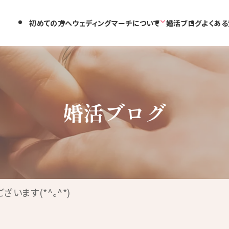
初めての方へ
ウェディングマーチについて
婚活ブログ
よくある
婚活ブログ
います(*^。^*)