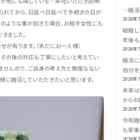
るが他にも探している…来社いただき説明
―婚活
帰られてから、日延べ日延べで手続きの日が
2026年
このような事が起きた場合、お相手女性にも
結婚し
きました。
年後も
せが有ります。（未だにお一人様）
2026年
。その後の対応も丁寧にしたいと考えてい
婚活に
ませんので、ご自身の考え方と無理なない
自分を
様に婚活していただきたいと思います。
2026年
未来は
からの
2026年
令和婚
も家事
2026年