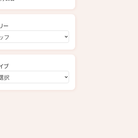
リー
イブ