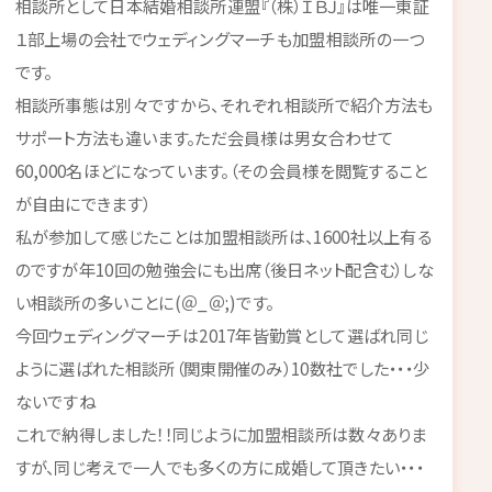
相談所として日本結婚相談所連盟『（株）ＩＢＪ』は唯一東証
１部上場の会社でウェディングマーチも加盟相談所の一つ
です。
相談所事態は別々ですから、それぞれ相談所で紹介方法も
サポート方法も違います。ただ会員様は男女合わせて
60,000名ほどになっています。（その会員様を閲覧すること
が自由にできます）
私が参加して感じたことは加盟相談所は、1600社以上有る
のですが年10回の勉強会にも出席（後日ネット配含む）しな
い相談所の多いことに(＠_＠;)です。
今回ウェディングマーチは2017年皆勤賞として選ばれ同じ
ように選ばれた相談所（関東開催のみ）10数社でした・・・少
ないですね
これで納得しました！！同じように加盟相談所は数々ありま
すが、同じ考えで一人でも多くの方に成婚して頂きたい・・・