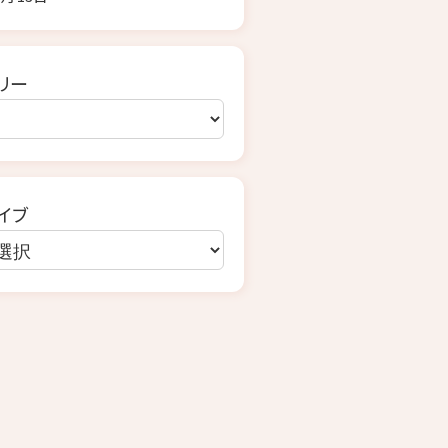
リー
イブ