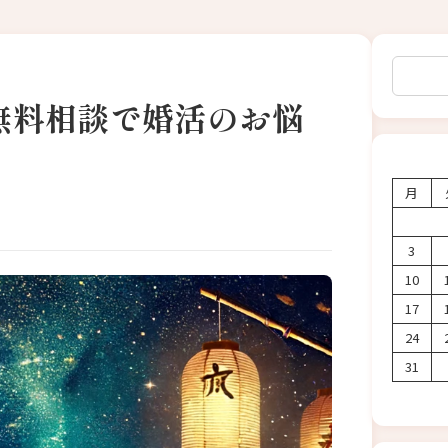
検索
無料相談で婚活のお悩
月
3
10
17
24
31