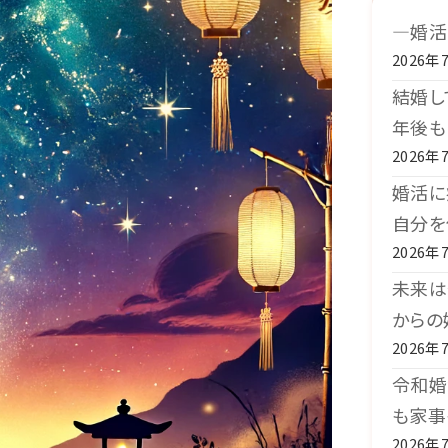
―婚活
2026年
結婚し
年後も
2026年
婚活に
自分を
2026年
未来は
からの
2026年
令和婚
も家事
2026年