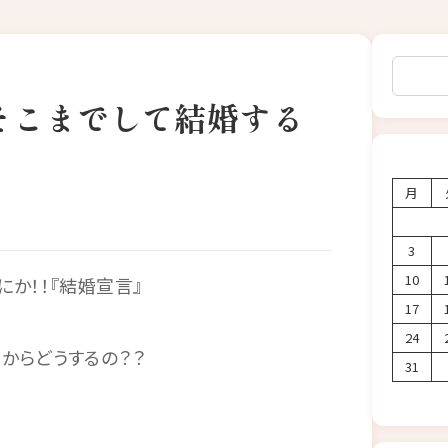
検索
そこまでして結婚する
月
3
10
か！！『結婚宣言』
17
24
からどうするの？？
31