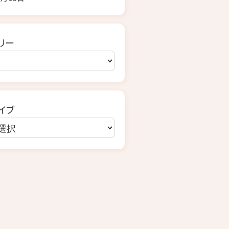
リー
イブ