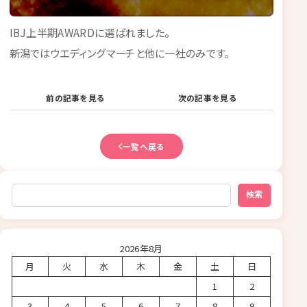
IBJ上半期AWARDに選ばれました。
新潟ではウエディングマーチと他に一社のみです。
前の記事を見る
次の記事を見る
一覧へ戻る
検索
検索
2026年8月
月
火
水
木
金
土
日
1
2
3
4
5
6
7
8
9