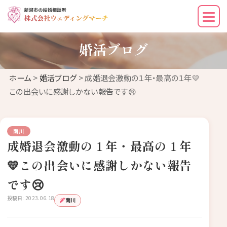
婚活ブログ
ホーム
>
婚活ブログ
> 成婚退会激動の１年・最高の１年💛
この出会いに感謝しかない報告です😢
南川
成婚退会激動の１年・最高の１年
💛この出会いに感謝しかない報告
です😢
投稿日: 2023.06.18
南川