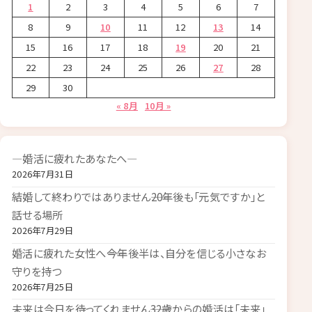
1
2
3
4
5
6
7
8
9
10
11
12
13
14
15
16
17
18
19
20
21
22
23
24
25
26
27
28
29
30
« 8月
10月 »
―婚活に疲れたあなたへ―
2026年7月31日
結婚して終わりではありません――20年後も「元気ですか」と
話せる場所
2026年7月29日
婚活に疲れた女性へ――今年後半は、自分を信じる小さなお
守りを持つ
2026年7月25日
未来は今日を待ってくれません――32歳からの婚活は「未来」