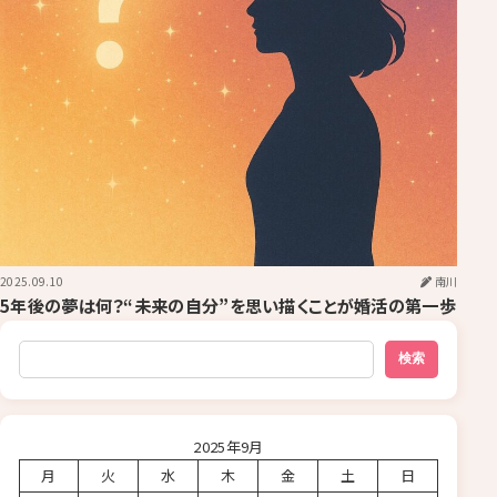
2025.09.10
南川
￼￼5年後の夢は何？“未来の自分”を思い描くことが婚活の第一歩
検索
検索
2025年9月
月
火
水
木
金
土
日